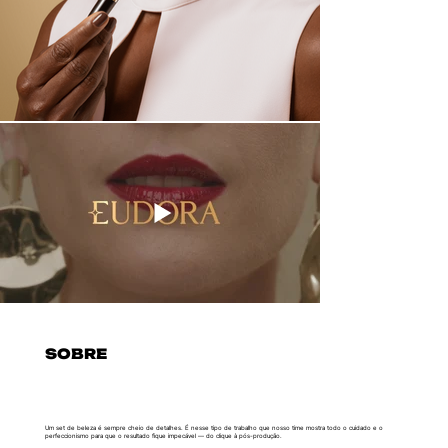
SOBRE
Um set de beleza é sempre cheio de detalhes. É nesse tipo de trabalho que nosso time mostra todo o cuidado e o
perfeccionismo para que o resultado fique impecável — do clique à pós-produção.