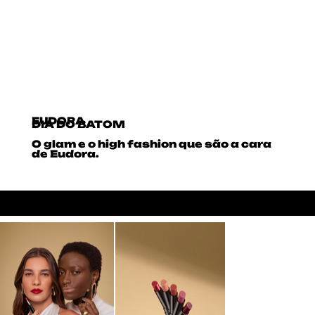
EUDORA
DIA DO BATOM
O glam e o high fashion que são a cara
de Eudora.
SOCIAL CONTENT
BEAUTY
GLAM