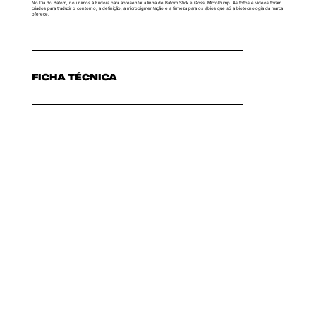
No Dia do Batom, no unimos à Eudora para apresentar a linha de Batom Stick e Gloss, MicroPlump. As fotos e vídeos foram
criados para traduzir o contorno, a definição, a micropigmentação e a firmeza para os lábios que só a biotecnologia da marca
oferece.
FICHA TÉCNICA