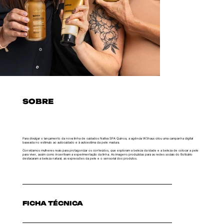
SOBRE
Para divulgar o lançamento da nova linha de cuidados Nativa SPA Quinoa, a agência W3haus criou uma campanha digital
baseada no estímulo ao autocuidado e à autoestima da pele madura.
Convidamos mulheres reais para protagonizar os conteúdos, que exploram a beleza da idade e a beleza de colocar a pele
para viver, assim como incentivam a experimentação da linha. As imagens produzidas para as redes sociais do Boticário
destacaram a beleza natural, as expressões da pele e o sensorial dos produtos.
FICHA TÉCNICA