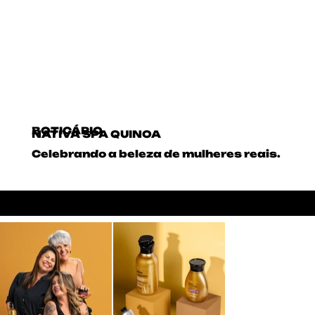
BOTICÁRIO
NATIVA SPA QUINOA
Celebrando a beleza de mulheres reais.
SOCIAL CONTENT
BEAUTY
DIVERSITY