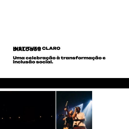
INSTITUTO CLARO
DIÁLOGOS
Uma celebração à transformação e
inclusão social.
LIVE COVERAGE
EDUCATION
PR