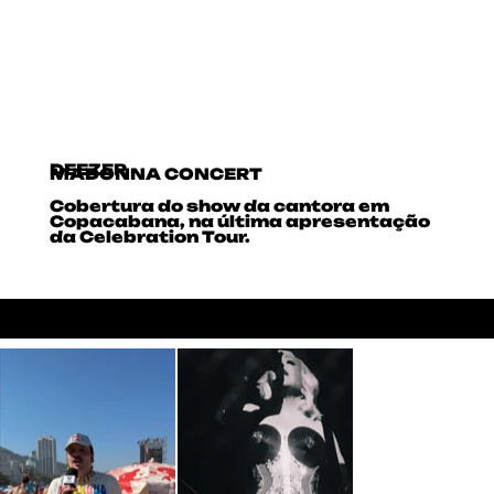
DEEZER
MADONNA CONCERT
Cobertura do show da cantora em
Copacabana, na última apresentação
da Celebration Tour.
LIVE COVERAGE
MUSIC
EXPERIENCE