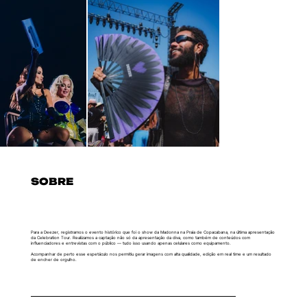
SOBRE
Para a Deezer, registramos o evento histórico que foi o show da Madonna na Praia de Copacabana, na última apresentação
da Celebration Tour. Realizamos a captação não só da apresentação da diva, como também de conteúdos com
influenciadores e entrevistas com o público — tudo isso usando apenas celulares como equipamento.
Acompanhar de perto esse espetáculo nos permitiu gerar imagens com alta qualidade, edição em real time e um resultado
de encher de orgulho.