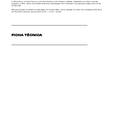
O diferencial do conteúdo ficou por conta das interações entre fantasia e realidade, trabalhadas com efeitos especiais
inspirados no filme, criando uma narrativa visual única, uma linguagem bem humorada e pensada para engajar a base de fãs
de Minecraft.
Mais uma produção construída em colaboração com um time afiado, unindo captação em tempo real, estratégia mobile-first e
um olhar atento para tudo que acontece dentro — e fora — da tela.
FICHA TÉCNICA