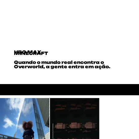
HBO MAX
MINECRAFT
Quando o mundo real encontra o
Overworld, a gente entra em ação.
LIVE COVERAGE
ENTERTAINMENT
GAMES