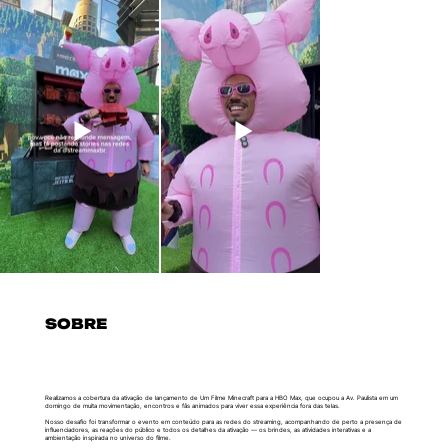
SOBRE
Realizamos a cobertura da ativação de lançamento de Um Filme Minecraft para a HBO Max, que ocupou a Av. Paulista em um
domingo de muita movimentação, encontros e fãs animados para viver essa experiência fora das telas.
Nosso desafio foi transformar o evento em conteúdo para as redes do streaming, acompanhando de perto a presença de
influenciadores, as reações do público e todos os detalhes da ativação — os brindes, as atividades interativas e a
ambientação inspirada no universo do filme.